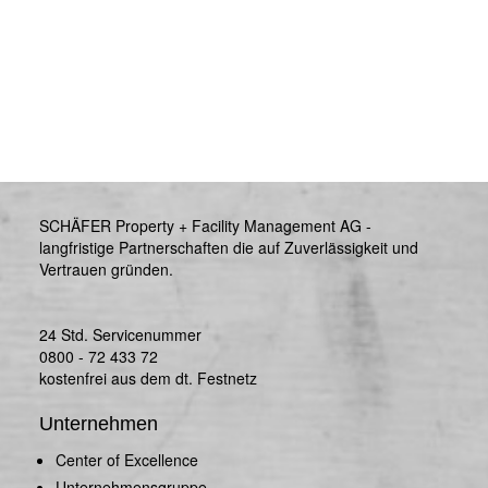
SCHÄFER Property + Facility Management AG -
langfristige Partnerschaften die auf Zuverlässigkeit und
Vertrauen gründen.
24 Std. Servicenummer
0800 - 72 433 72
kostenfrei aus dem dt. Festnetz
Unternehmen
Center of Excellence
Unternehmensgruppe