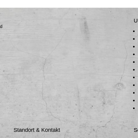
U
nd
Standort & Kontakt
S