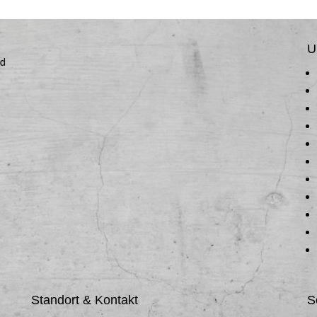
U
nd
Standort & Kontakt
S